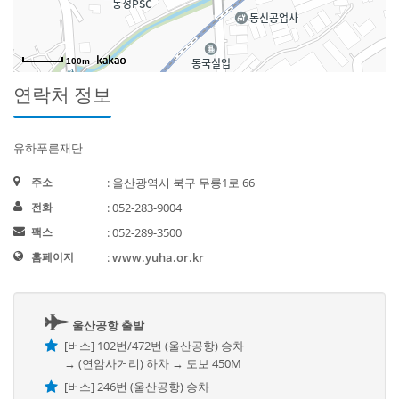
100m
연락처 정보
유하푸른재단
주소
: 울산광역시 북구 무룡1로 66
전화
: 052-283-9004
팩스
: 052-289-3500
홈페이지
:
www.yuha.or.kr
울산공항 출발
[버스] 102번/472번 (울산공항) 승차
→ (연암사거리) 하차 → 도보 450M
[버스] 246번 (울산공항) 승차