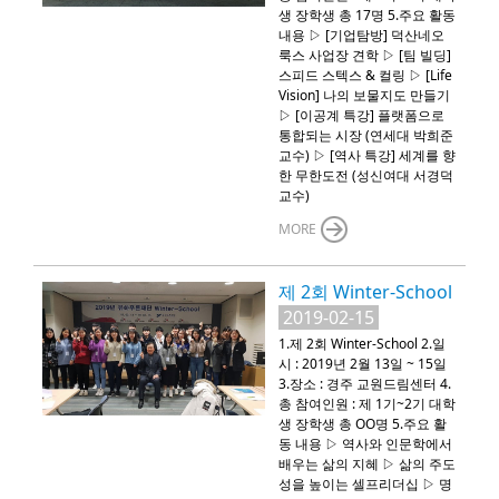
생 장학생 총 17명 5.주요 활동
내용 ▷ [기업탐방] 덕산네오
룩스 사업장 견학 ▷ [팀 빌딩]
스피드 스텍스 & 컬링 ▷ [Life
Vision] 나의 보물지도 만들기
▷ [이공계 특강] 플랫폼으로
통합되는 시장 (연세대 박희준
교수) ▷ [역사 특강] 세계를 향
한 무한도전 (성신여대 서경덕
교수)
MORE
제 2회 Winter-School
2019-02-15
1.제 2회 Winter-School 2.일
시 : 2019년 2월 13일 ~ 15일
3.장소 : 경주 교원드림센터 4.
총 참여인원 : 제 1기~2기 대학
생 장학생 총 OO명 5.주요 활
동 내용 ▷ 역사와 인문학에서
배우는 삶의 지혜 ▷ 삶의 주도
성을 높이는 셀프리더십 ▷ 명