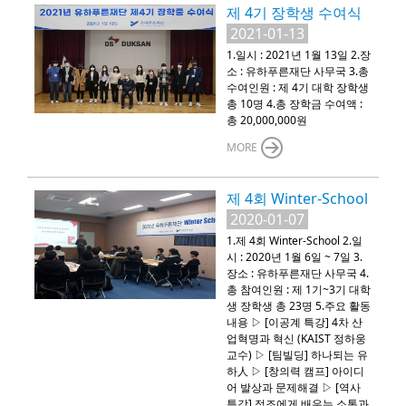
제 4기 장학생 수여식
2021-01-13
1.일시 : 2021년 1월 13일 2.장
소 : 유하푸른재단 사무국 3.총
수여인원 : 제 4기 대학 장학생
총 10명 4.총 장학금 수여액 :
총 20,000,000원
MORE
제 4회 Winter-School
2020-01-07
1.제 4회 Winter-School 2.일
시 : 2020년 1월 6일 ~ 7일 3.
장소 : 유하푸른재단 사무국 4.
총 참여인원 : 제 1기~3기 대학
생 장학생 총 23명 5.주요 활동
내용 ▷ [이공계 특강] 4차 산
업혁명과 혁신 (KAIST 정하웅
교수) ▷ [팀빌딩] 하나되는 유
하人 ▷ [창의력 캠프] 아이디
어 발상과 문제해결 ▷ [역사
특강] 정조에게 배우는 소통과